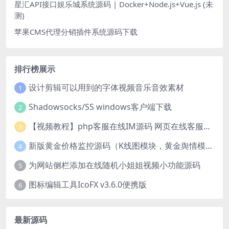
星汇API接口娱乐城系统源码 | Docker+Node.js+Vue.js (未
测)
苹果CMS代理分销插件系统源码下载
排行榜展示
设计剪辑可以用到的字体视频音乐音效素材
1
Shadowsocks/SS windows客户端下载
2
【视频教程】php客服在线IM源码 网页在线客服软件代码
3
新版黄金价格监控源码（K线图模块，黄金舆情模块，AI智能客服源码）
4
为网站侧栏添加在线随机小姐姐视频小功能源码
5
图标编辑工具IcoFX v3.6.0便携版
6
最新源码