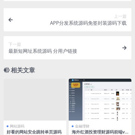
上一篇
APP分发系统源码免签封装源码下载
下一篇
最新短网址系统源码 分用户链接
相关文章
VIP
网站源码
金融理财
好看的网站安全跳转单页源码
海外红酒投资理财源码前端vu