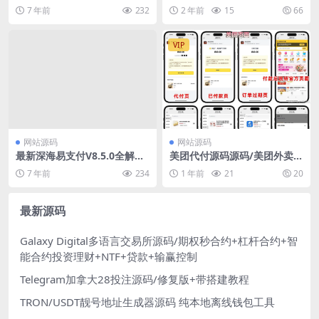
e编译后+后端PHP+双语言
7 年前
232
2 年前
15
66
VIP
网站源码
网站源码
最新深海易支付V8.5.0全解未
美团代付源码源码/美团外卖
修改版
+京东+拼多多+携程+滴滴代
7 年前
234
1 年前
21
20
付/前端TypeScript+后端Nod
e.js
最新源码
Galaxy Digital多语言交易所源码/期权秒合约+杠杆合约+智
能合约投资理财+NTF+贷款+输赢控制
Telegram加拿大28投注源码/修复版+带搭建教程
TRON/USDT靓号地址生成器源码 纯本地离线钱包工具