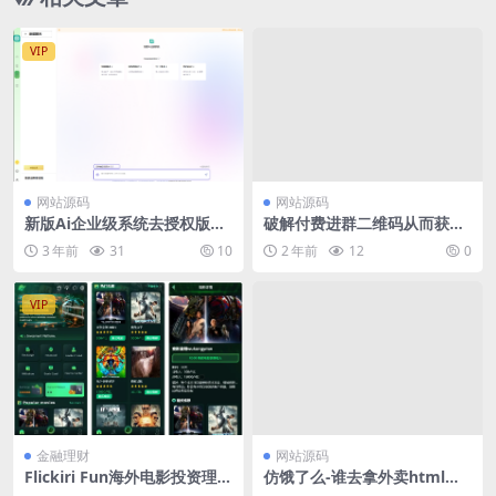
VIP
网站源码
网站源码
新版Ai企业级系统去授权版本
破解付费进群二维码从而获取
完美运行
到进群的二维码的工具源码
3 年前
31
10
2 年前
12
0
VIP
金融理财
网站源码
Flickiri Fun海外电影投资理财
仿饿了么-谁去拿外卖html源
源码/前端html+后端PHP
码分享!