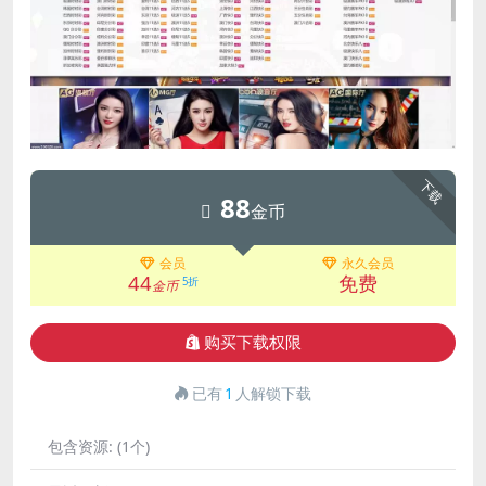
下载
88
金币
会员
永久会员
44
免费
5折
金币
购买下载权限
已有
1
人解锁下载
包含资源:
(1个)