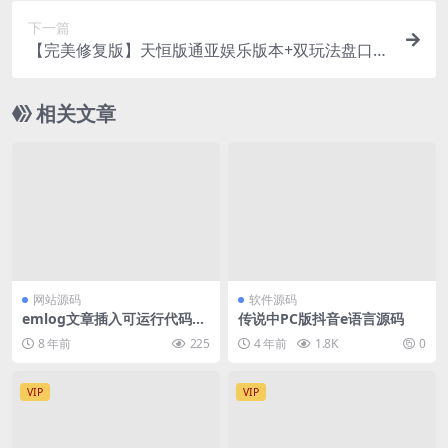
下一篇
【完美修复版】天恒版通亚娱乐版本+双玩法盘口
+独立代理系统
相关文章
网站源码
软件源码
emlog文章插入可运行代码插
传说中PC版抖音e语言源码
件1.1版
8 年前
225
4 年前
1.8K
0
VIP
VIP