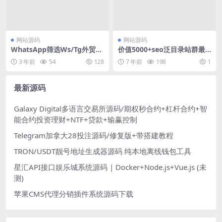
网站源码
网站源码
WhatsApp筛选Ws/Tg外贸营
价值5000+seo泛目录站群最
销Supplier推特号/FB号/谷歌
新可用完整版权重飙升蜘蛛澎
3 年前
54
128
7 年前
198
1
号/小火箭Ws/Channel社交账
湃+所需免费工具视频教程
号
最新源码
Galaxy Digital多语言交易所源码/期权秒合约+杠杆合约+智
能合约投资理财+NTF+贷款+输赢控制
Telegram加拿大28投注源码/修复版+带搭建教程
TRON/USDT靓号地址生成器源码 纯本地离线钱包工具
星汇API接口娱乐城系统源码 | Docker+Node.js+Vue.js (未
测)
苹果CMS代理分销插件系统源码下载