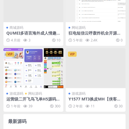
商城源码
网站源码
QUMEI多语言海外成人情趣用
狂电短信云呼轰炸机全开源无
品零售商城源码下载/前端ht
加密
4 月前
3
10
5 年前
2.4K
0
ml+后端php
VIP
VIP
游戏源码
网站源码
游戏源码
运营级二开飞鸟飞单H5源码/
Y1577 MT3换皮MH【侠客西
无授权完整数据/带控制/机器
游3】最新整理Linux手工服务
1 年前
39
300
2 年前
11
30
人/预设开奖
端+安卓苹果双端+GM后台+详
细搭建教程+全套源码
最新源码