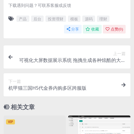
下载遇到问题？可联系客服或反馈
产品
后台
投资理财
模板
源码
理财
分享
收藏
点赞(
0
)
上一篇
可视化大屏数据展示系统 拖拽生成各种炫酷的大屏
一个可拖拽式、可视化、低代码数据可视化开发平
台
下一篇
机甲猫三国H5代金券内购多区跨服版
相关文章
VIP