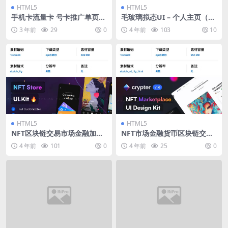
HTML5
HTML5
手机卡流量卡 号卡推广单页源
毛玻璃拟态UI – 个人主页（开
码
源版）
3 年前
29
0
4 年前
103
10
HTML5
HTML5
NFT区块链交易市场金融加密
NFT市场金融货币区块链交易
货币app用户界面ui设计开发
ui界面设计开发sketch素材模
4 年前
101
0
4 年前
25
0
素材模板
板源文件