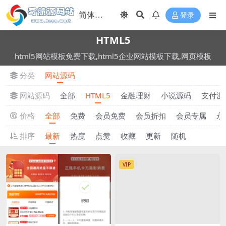
登录
HTML5
html5网站模板免费下载,html5企业网站模板下载,网页模板
分类
网站源码
网站源码
全部
HTML5
金融理财
小说源码
支付源
价格
全部
免费
会员免费
会员折扣
会员专属
永
排序
最新
热度
点赞
收藏
更新
随机
VIP