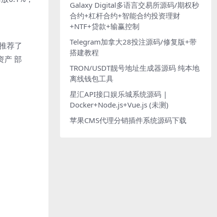
Galaxy Digital多语言交易所源码/期权秒
合约+杠杆合约+智能合约投资理财
+NTF+贷款+输赢控制
Telegram加拿大28投注源码/修复版+带
Ｄ推荐了
搭建教程
资产 部
TRON/USDT靓号地址生成器源码 纯本地
离线钱包工具
星汇API接口娱乐城系统源码 |
Docker+Node.js+Vue.js (未测)
苹果CMS代理分销插件系统源码下载