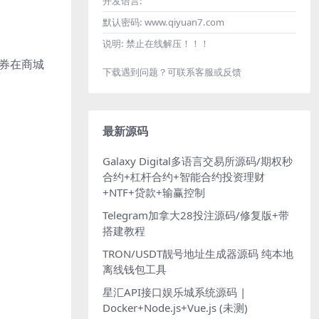
开发语言:
默认密码:
www.qiyuan7.com
说明:
禁止在线解压！！！
物券在商城
下载遇到问题？可联系客服或反馈
最新源码
Galaxy Digital多语言交易所源码/期权秒
合约+杠杆合约+智能合约投资理财
+NTF+贷款+输赢控制
Telegram加拿大28投注源码/修复版+带
搭建教程
TRON/USDT靓号地址生成器源码 纯本地
离线钱包工具
星汇API接口娱乐城系统源码 |
Docker+Node.js+Vue.js (未测)