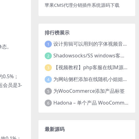
苹果CMS代理分销插件系统源码下载
排行榜展示
设计剪辑可以用到的字体视频音乐音效素材
1
静态。
Shadowsocks/SS windows客户端下载
2
【视频教程】php客服在线IM源码 网页在线客服软件代码
3
0.5%；
为网站侧栏添加在线随机小姐姐视频小功能源码
4
运会员是3-
为WooCommerce添加产品标签
5
Hadona – 单个产品 WooCommerce WordPress 主题
6
最新源码
0.1%；