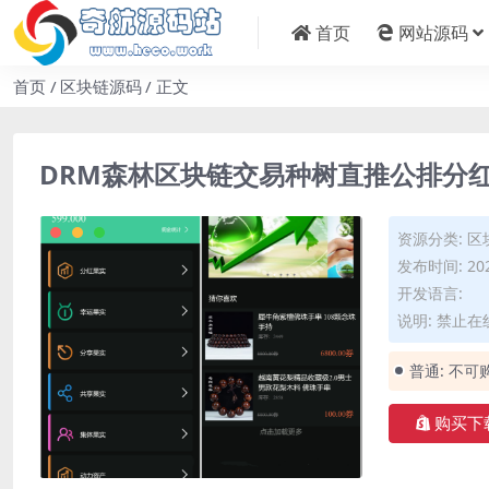
首页
网站源码
首页
区块链源码
正文
DRM森林区块链交易种树直推公排分
资源分类:
区
发布时间: 202
开发语言:
说明: 禁止
普通:
不可
购买下