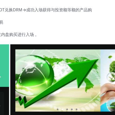
SDT兑换DRM→成功入场获得与投资额等额的产品购
易
过内盘购买进行入场 。