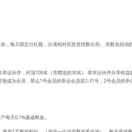
额释放，每天固定分红额，分满相对应投资倍数出局。 倍数包括动
幸运伙伴，封顶100名（含赠送的30名） 拿幸运伙伴分享收益的
员按先后时间进场成为会员，那么1号会员的幸运会员是2-31号，2号会员的幸
产每天0.1%递减释放。
分，再拿1万释放积分，（另设一个动态释放奖金池），每天递减释放