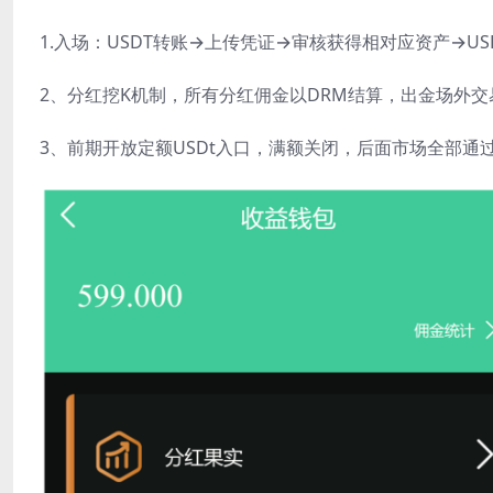
1.入场：USDT转账→上传凭证→审核获得相对应资产→U
2、分红挖K机制，所有分红佣金以DRM结算，出金场外交
3、前期开放定额USDt入口，满额关闭，后面市场全部通