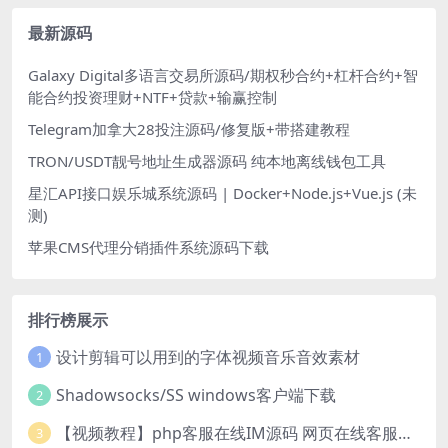
最新源码
Galaxy Digital多语言交易所源码/期权秒合约+杠杆合约+智
能合约投资理财+NTF+贷款+输赢控制
Telegram加拿大28投注源码/修复版+带搭建教程
TRON/USDT靓号地址生成器源码 纯本地离线钱包工具
星汇API接口娱乐城系统源码 | Docker+Node.js+Vue.js (未
测)
苹果CMS代理分销插件系统源码下载
排行榜展示
设计剪辑可以用到的字体视频音乐音效素材
1
Shadowsocks/SS windows客户端下载
2
【视频教程】php客服在线IM源码 网页在线客服软件代码
3