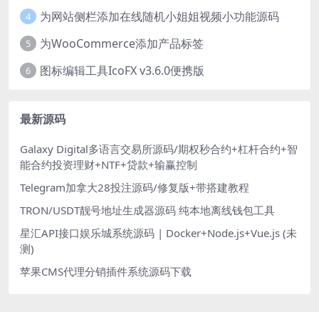
为网站侧栏添加在线随机小姐姐视频小功能源码
4
为WooCommerce添加产品标签
5
图标编辑工具IcoFX v3.6.0便携版
6
最新源码
Galaxy Digital多语言交易所源码/期权秒合约+杠杆合约+智
能合约投资理财+NTF+贷款+输赢控制
Telegram加拿大28投注源码/修复版+带搭建教程
TRON/USDT靓号地址生成器源码 纯本地离线钱包工具
星汇API接口娱乐城系统源码 | Docker+Node.js+Vue.js (未
测)
苹果CMS代理分销插件系统源码下载