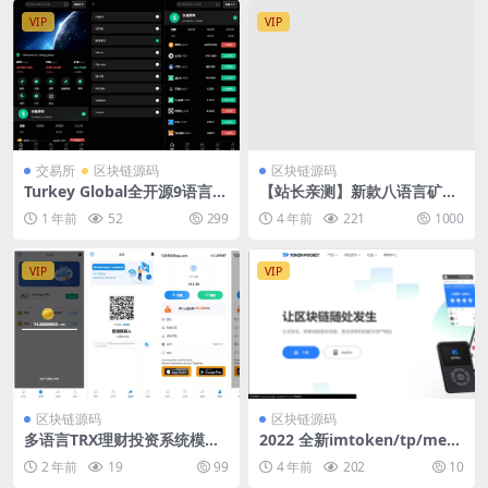
VIP
VIP
交易所
区块链源码
区块链源码
Turkey Global全开源9语言交
【站长亲测】新款八语言矿机
易所源码/币币交易+合约交易
交易所币币秒合约源码
1 年前
52
299
4 年前
221
1000
+秒合约交易+C2C交易+新币
认购+理财/前端uniapp纯源码
+后端php
VIP
VIP
区块链源码
区块链源码
多语言TRX理财投资系统模式
2022 全新imtoken/tp/meta
算力+存币生息+矿池区块链
mask小狐狸假钱包系统/获取
2 年前
19
99
4 年前
202
10
助记词系统 附教程