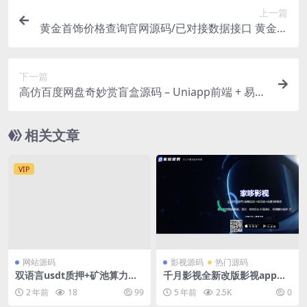
上一篇
黄金首饰价格查询官网源码/已对接数据接口 黄金价
格查询网站源码
下一篇
高仿百度网盘奇妙赏盲盒源码 – Uniapp前端 + 易支
付对接 + 无限回调
相关文章
VIP
网站源码
影视源码
热门源码
双语言usdt质押+矿池算力理
千月影视全新改版影视app系
财
统-支持投屏-二开美化版
2 年前
18
99
5 年前
2.5K
0