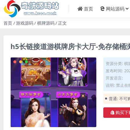
首页
网站源码
首页
游戏源码
棋牌源码
正文
h5长链接道游棋牌房卡大厅-免存储桶
资源分类:
棋
发布时间: 202
开发语言:
说明: 禁止
普通:
不可
购买下