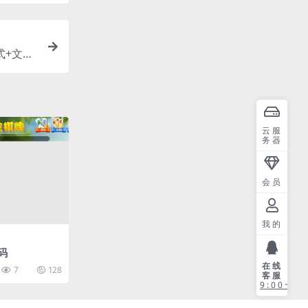
式+文本
云服
务器
会员
我的
码
在线
7
128
客服
9:00~21