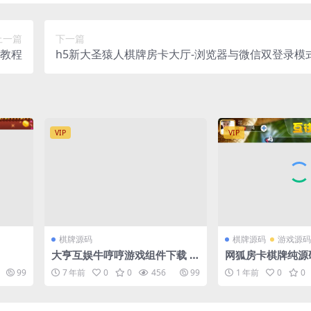
上一篇
下一篇
建教程
h5新大圣猿人棋牌房卡大厅-浏览器与微信双登录模
教程
VIP
VIP
棋牌源码
棋牌源码
游戏源码
大亨互娱牛哼哼游戏组件下载 带
网狐房卡棋牌纯源
双端APP牛牛+三公+金花三种玩
99
7 年前
0
0
456
99
1 年前
0
0
法 带双端APP