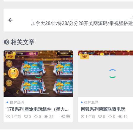
加拿大28/比特28/分分28开奖网源码/带视频搭
相关文章
VIP
VIP
棋牌源码
棋牌源码
178系列 星途电玩组件（星力电
网狐系列荣耀联盟电玩
玩）带机器人
1 年前
0
0
22
99
1 年前
0
0
15