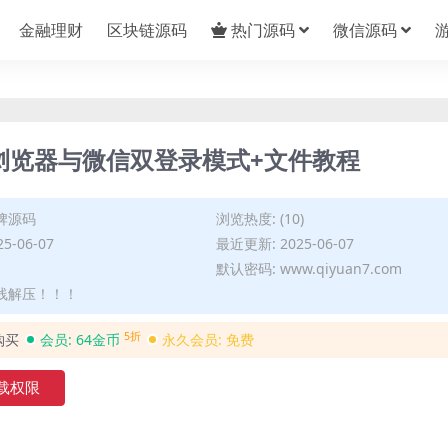
金融理财
区块链源码
热门源码
微信源码
浏览器与微信双登录模式+文件教程
牌源码
浏览热度: (10)
5-06-07
最近更新: 2025-06-07
默认密码: www.qiyuan7.com
在线解压！！！
5折
购买
会员:
64金币
永久会员:
免费
载权限