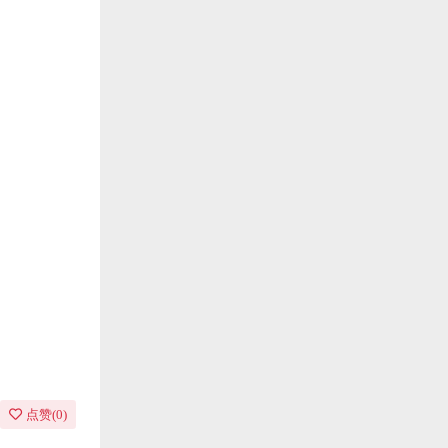
点赞(
0
)