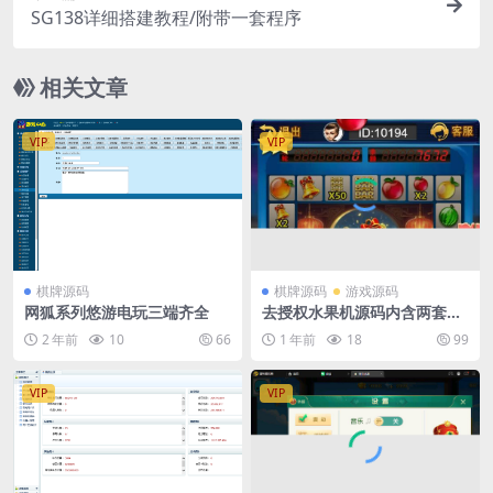
SG138详细搭建教程/附带一套程序
相关文章
VIP
VIP
棋牌源码
棋牌源码
游戏源码
网狐系列悠游电玩三端齐全
去授权水果机源码内含两套程
序
2 年前
10
66
1 年前
18
99
VIP
VIP