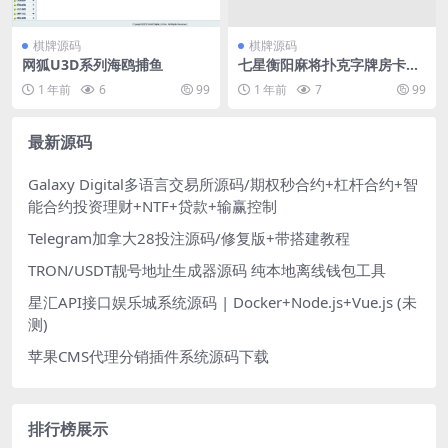
棋牌源码
棋牌源码
网狐U3D系列海鸥捕鱼
七星衡阳麻将扑克字牌房卡端
12子游戏+亲友圈乐豆模式+比
1 年前
6
99
1 年前
7
99
赛模式+双端
最新源码
Galaxy Digital多语言交易所源码/期权秒合约+杠杆合约+智
能合约投资理财+NTF+贷款+输赢控制
Telegram加拿大28投注源码/修复版+带搭建教程
TRON/USDT靓号地址生成器源码 纯本地离线钱包工具
星汇API接口娱乐城系统源码 | Docker+Node.js+Vue.js (未
测)
苹果CMS代理分销插件系统源码下载
排行榜展示