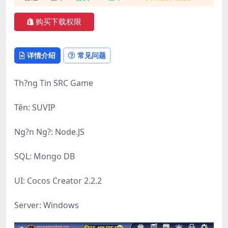
购买下载权限
详情介绍
常见问题
Th?ng Tin SRC Game
Tên: SUVIP
Ng?n Ng?: Node.JS
SQL: Mongo DB
UI: Cocos Creator 2.2.2
Server: Windows