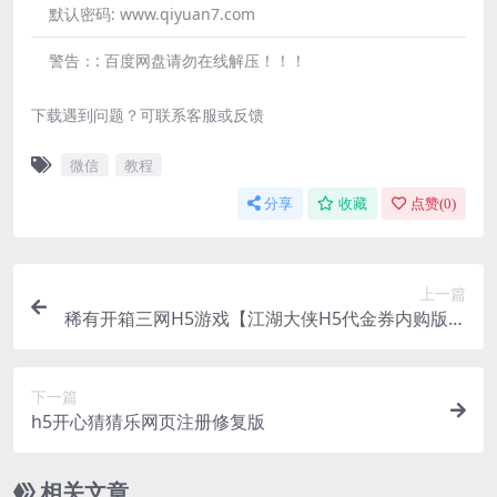
默认密码:
www.qiyuan7.com
警告：:
百度网盘请勿在线解压！！！
下载遇到问题？可联系客服或反馈
微信
教程
分享
收藏
点赞(
0
)
上一篇
稀有开箱三网H5游戏【江湖大侠H5代金券内购版】
最新整理Ubuntu手工服务端+全套前后端源码+GM
邮件后台+简易安卓客户端+详细搭建教程+视频教
下一篇
程
h5开心猜猜乐网页注册修复版
相关文章