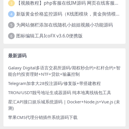
【视频教程】php客服在线IM源码 网页在线客服软件代码
3
新版黄金价格监控源码（K线图模块，黄金舆情模块，AI智能客服源码）
4
为网站侧栏添加在线随机小姐姐视频小功能源码
5
图标编辑工具IcoFX v3.6.0便携版
6
最新源码
Galaxy Digital多语言交易所源码/期权秒合约+杠杆合约+智
能合约投资理财+NTF+贷款+输赢控制
Telegram加拿大28投注源码/修复版+带搭建教程
TRON/USDT靓号地址生成器源码 纯本地离线钱包工具
星汇API接口娱乐城系统源码 | Docker+Node.js+Vue.js (未
测)
苹果CMS代理分销插件系统源码下载