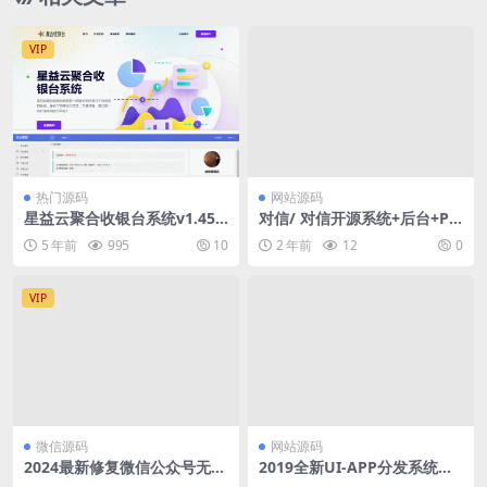
VIP
热门源码
网站源码
星益云聚合收银台系统v1.45
对信/ 对信开源系统+后台+PC
三网合一收款码源码全开源完
+H5 (多圈)
5 年前
995
10
2 年前
12
0
整版
VIP
微信源码
网站源码
2024最新修复微信公众号无限
2019全新UI-APP分发系统源
回调系统源码下载 免授权开心
码 对接了码支付