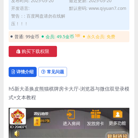
发布时间: 2025-03-20
最近更新: 2025-03-20
开发语言:
默认密码: www.qiyuan7.com
警告：: 百度网盘请勿在线解
压！！！
5折
普通:
99金币
会员:
49.5金币
永久会员:
免费
购买下载权限
详情介绍
常见问题
h5新大圣换皮熊猫棋牌房卡大厅-浏览器与微信双登录模
式+文本教程