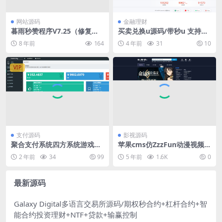
网站源码
金融理财
暮雨秒赞程序V7.25（修复已
买卖兑换u源码/带秒u 支持双
知BUG）
语言 中英文 无提示版
8 年前
164
4 年前
31
10
VIP
支付源码
影视源码
聚合支付系统四方系统游戏话
苹果cms仿ZzzFun动漫视频站
费PDD免签支付小微进件支付
PC模板
2 年前
34
99
5 年前
1.6K
0
最新源码
Galaxy Digital多语言交易所源码/期权秒合约+杠杆合约+智
能合约投资理财+NTF+贷款+输赢控制