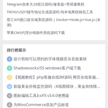
Telegram加拿大28投注源码/修复版+带搭建教程
TRON/USDT靓号地址生成器源码 纯本地离线钱包工具
星汇API接口娱乐城系统源码 | Docker+Node.js+Vue.js (未
测)
苹果CMS代理分销插件系统源码下载
排行榜展示
设计剪辑可以用到的字体视频音乐音效素材
1
Shadowsocks/SS windows客户端下载
2
【视频教程】php客服在线IM源码 网页在线客服软件代码
3
新版黄金价格监控源码（K线图模块，黄金舆情模块，AI智能客服源码）
4
图标编辑工具IcoFX v3.6.0便携版
5
为WooCommerce添加产品标签
6