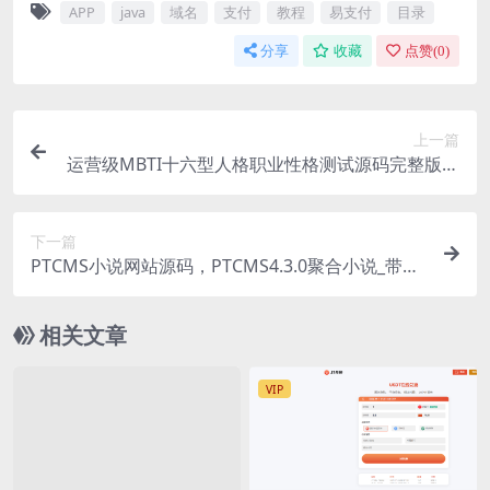
APP
java
域名
支付
教程
易支付
目录
分享
收藏
点赞(
0
)
上一篇
运营级MBTI十六型人格职业性格测试源码完整版源
码下载
下一篇
PTCMS小说网站源码，PTCMS4.3.0聚合小说_带手
机版+安装教程+采集规则
相关文章
VIP