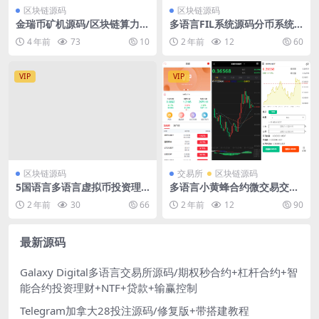
区块链源码
区块链源码
金瑞币矿机源码/区块链算力矿
多语言FIL系统源码分币系统
机系统/云矿机挖矿/区块链源
云算力系统-编译后
4 年前
73
10
2 年前
12
60
码
VIP
VIP
区块链源码
交易所
区块链源码
5国语言多语言虚拟币投资理
多语言小黄蜂合约微交易交易
财
所系统源码下载
2 年前
30
66
2 年前
12
90
最新源码
Galaxy Digital多语言交易所源码/期权秒合约+杠杆合约+智
能合约投资理财+NTF+贷款+输赢控制
Telegram加拿大28投注源码/修复版+带搭建教程