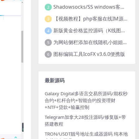
Shadowsocks/SS windows客户端下载
2
【视频教程】php客服在线IM源码 网页在线客服软件代码
3
新版黄金价格监控源码（K线图模块，黄金舆情模块，AI智能客服源码）
4
为网站侧栏添加在线随机小姐姐视频小功能源码
5
图标编辑工具IcoFX v3.6.0便携版
6
最新源码
Galaxy Digital多语言交易所源码/期权秒
合约+杠杆合约+智能合约投资理财
+NTF+贷款+输赢控制
Telegram加拿大28投注源码/修复版+带
搭建教程
TRON/USDT靓号地址生成器源码 纯本地