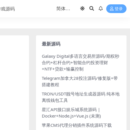
游戏源码
登录
最新源码
Galaxy Digital多语言交易所源码/期权秒
合约+杠杆合约+智能合约投资理财
+NTF+贷款+输赢控制
Telegram加拿大28投注源码/修复版+带
搭建教程
TRON/USDT靓号地址生成器源码 纯本地
离线钱包工具
星汇API接口娱乐城系统源码 |
Docker+Node.js+Vue.js (未测)
苹果CMS代理分销插件系统源码下载