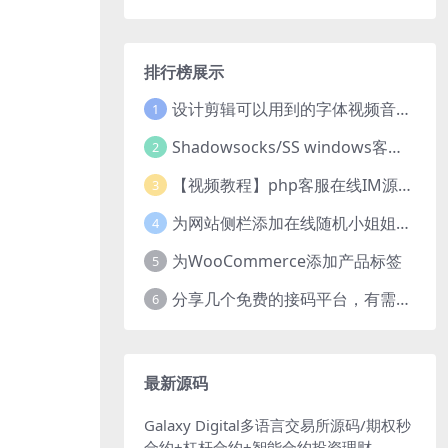
排行榜展示
设计剪辑可以用到的字体视频音乐音效素材
1
Shadowsocks/SS windows客户端下载
2
【视频教程】php客服在线IM源码 网页在线客服软件代码
3
为网站侧栏添加在线随机小姐姐视频小功能源码
4
为WooCommerce添加产品标签
5
分享几个免费的接码平台，有需要自取
6
最新源码
Galaxy Digital多语言交易所源码/期权秒
合约+杠杆合约+智能合约投资理财