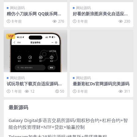
网站源码
网站源码
精仿小刀娱乐网 QQ娱乐网网
好看的新浪图床美化自适应版
站源码织梦程序 零零娱乐网
源码
8 年前
276
8 年前
230
VIP
网站源码
网站源码
试玩导航下载页自适应源码带
最新彩虹Ds官网源码完美源码
后台
1 年前
12
50
8 年前
311
最新源码
Galaxy Digital多语言交易所源码/期权秒合约+杠杆合约+智
能合约投资理财+NTF+贷款+输赢控制
Telegram加拿大28投注源码/修复版+带搭建教程