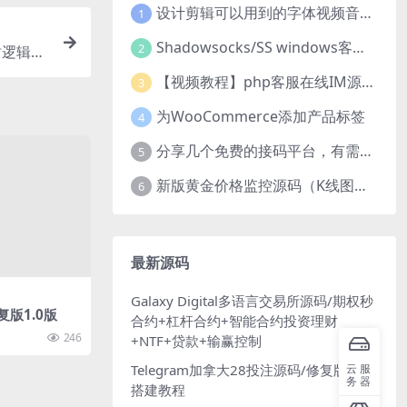
设计剪辑可以用到的字体视频音乐音效素材
1
Shadowsocks/SS windows客户端下载
2
封逻辑重
【视频教程】php客服在线IM源码 网页在线客服软件代码
3
为WooCommerce添加产品标签
4
分享几个免费的接码平台，有需要自取
5
新版黄金价格监控源码（K线图模块，黄金舆情模块，AI智能客服源码）
6
最新源码
Galaxy Digital多语言交易所源码/期权秒
版1.0版
合约+杠杆合约+智能合约投资理财
246
+NTF+贷款+输赢控制
Telegram加拿大28投注源码/修复版+带
云服
务器
搭建教程