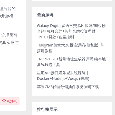
管理后台的
最新源码
净开源模
Galaxy Digital多语言交易所源码/期权秒
合约+杠杆合约+智能合约投资理财
，管理员可
+NTF+贷款+输赢控制
的真实感与
Telegram加拿大28投注源码/修复版+带
搭建教程
TRON/USDT靓号地址生成器源码 纯本地
离线钱包工具
星汇API接口娱乐城系统源码 |
Docker+Node.js+Vue.js (未测)
苹果CMS代理分销插件系统源码下载
点赞(
0
)
排行榜展示