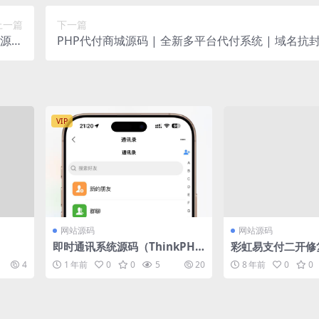
上一篇
下一篇
试源码
PHP代付商城源码 | 全新多平台代付系统 | 域名抗
iapp
构 | 纯净全开源+多模版风控版
VIP
网站源码
网站源码
即时通讯系统源码（ThinkPHP
彩虹易支付二开修复
+Workerman+Vue.js）支持红
4
1 年前
0
0
5
20
8 年前
0
0
包收发分销体系多端适配