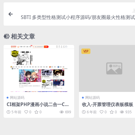
SBTI 多类型性格测试小程序源码/朋友圈最火性格测
前端un
相关文章
VIP
网站源码
网站源码
CI框架PHP漫画小说二合一CM
收入-开票管理仪表板模板
S
5 年前
0
0
699
6 年前
0
0
935