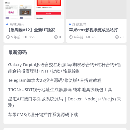
商城源码
影视源码
【溪淘购V12】全新UI独家发
苹果cms影视系统成品站打包
布抢单返利赚佣金平台系统源
+电影先生6.1.1模板优化版+1
5 年前
856
0
4 年前
28
20
码
5W+数据
最新源码
Galaxy Digital多语言交易所源码/期权秒合约+杠杆合约+智
能合约投资理财+NTF+贷款+输赢控制
Telegram加拿大28投注源码/修复版+带搭建教程
TRON/USDT靓号地址生成器源码 纯本地离线钱包工具
星汇API接口娱乐城系统源码 | Docker+Node.js+Vue.js (未
测)
苹果CMS代理分销插件系统源码下载