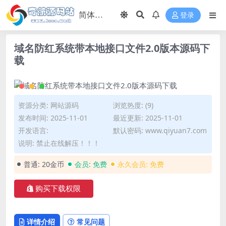
登录
域名防红系统带本地接口文件2.0版本源码下
载
资源分类:
网站源码
浏览热度: (9)
发布时间: 2025-11-01
最近更新: 2025-11-01
开发语言:
默认密码: www.qiyuan7.com
说明: 禁止在线解压！！！
普通:
20金币
会员:
免费
永久会员:
免费
购买下载权限
详情介绍
常见问题