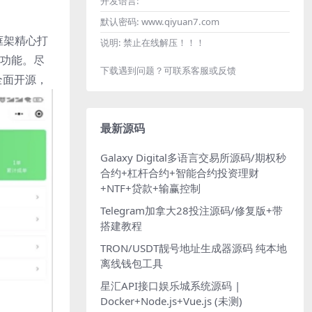
开发语言:
默认密码:
www.qiyuan7.com
框架精心打
说明:
禁止在线解压！！！
单功能。尽
下载遇到问题？可联系客服或反馈
全面开源，
最新源码
Galaxy Digital多语言交易所源码/期权秒
合约+杠杆合约+智能合约投资理财
+NTF+贷款+输赢控制
Telegram加拿大28投注源码/修复版+带
搭建教程
TRON/USDT靓号地址生成器源码 纯本地
离线钱包工具
星汇API接口娱乐城系统源码 |
Docker+Node.js+Vue.js (未测)