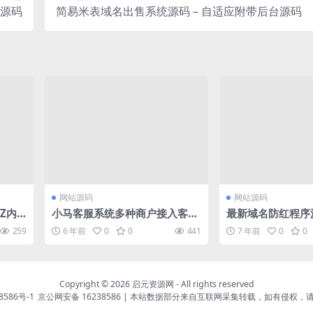
p源码
简易米表域名出售系统源码 – 自适应附带后台源码
网站源码
网站源码
Z内
小马客服系统多种商户接入客服
最新域名防红程序
GBK
跟洽美差不多
防红
259
6 年前
0
0
441
7 年前
0
0
Copyright © 2026
启元资源网
- All rights reserved
8586号-1
京公网安备 16238586
| 本站数据部分来自互联网采集转载，如有侵权，