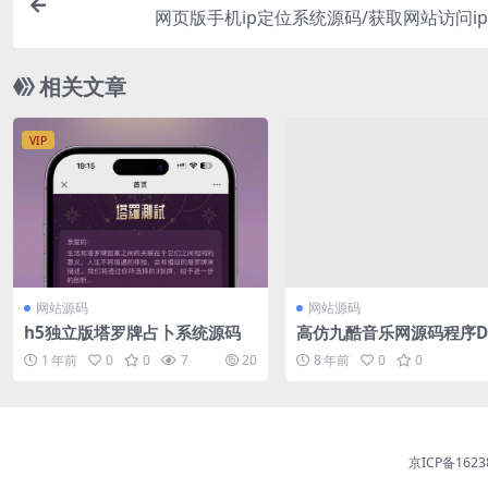
网页版手机ip定位系统源码/获取网站访问i
相关文章
VIP
网站源码
网站源码
h5独立版塔罗牌占卜系统源码
高仿九酷音乐网源码程序D
核V3.5纯净安装版 UTF8+
1 年前
0
0
7
20
8 年前
0
0
京ICP备1623