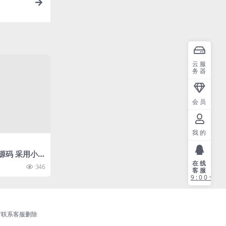
云服
务器
会员
我的
源码 采用小Q
在线
346
客服
9:00~21
请联系客服删除