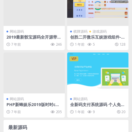
网站源码
棋牌源码
游戏源码
2019最新骰宝源码全开源带数
创胜二开微乐互娱游戏组件-安
据库，无需公众号
卓+IOS双端
7 年前
246
1 年前
5
128
VIP
网站源码
网站源码
PHP新蜂娱乐2019版时时c网
全新码支付系统源码 个人免签
站源码（手机版+全开源可做A
支付系统源码-附教程
7 年前
205
1 年前
9
20
PP和二次开发+带采集器）
最新源码