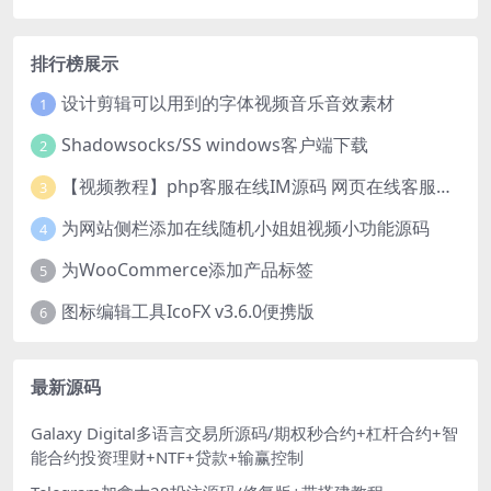
排行榜展示
设计剪辑可以用到的字体视频音乐音效素材
1
Shadowsocks/SS windows客户端下载
2
【视频教程】php客服在线IM源码 网页在线客服软件代码
3
为网站侧栏添加在线随机小姐姐视频小功能源码
4
为WooCommerce添加产品标签
5
图标编辑工具IcoFX v3.6.0便携版
6
最新源码
Galaxy Digital多语言交易所源码/期权秒合约+杠杆合约+智
能合约投资理财+NTF+贷款+输赢控制