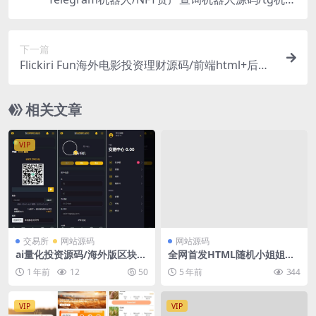
人源码/带视频搭建教程
下一篇
Flickiri Fun海外电影投资理财源码/前端html+后端
PHP
相关文章
VIP
交易所
网站源码
网站源码
ai量化投资源码/海外版区块链
全网首发HTML随机小姐姐图
理财交易所源码/ai交易源码下
片多模板源码
1 年前
12
50
5 年前
344
载
VIP
VIP