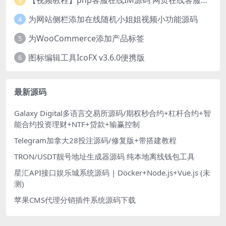
3
为网站侧栏添加在线随机小姐姐视频小功能源码
4
为WooCommerce添加产品标签
5
图标编辑工具IcoFX v3.6.0便携版
6
最新源码
Galaxy Digital多语言交易所源码/期权秒合约+杠杆合约+智
能合约投资理财+NTF+贷款+输赢控制
Telegram加拿大28投注源码/修复版+带搭建教程
TRON/USDT靓号地址生成器源码 纯本地离线钱包工具
星汇API接口娱乐城系统源码 | Docker+Node.js+Vue.js (未
测)
苹果CMS代理分销插件系统源码下载