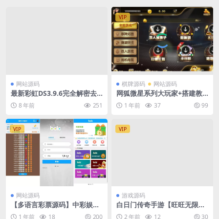
VIP
网站源码
棋牌源码
网站源码
最新彩虹DS3.9.6完全解密去
网狐微星系列大玩家+搭建教
除后门版
程
8 年前
251
1 年前
37
99
VIP
VIP
网站源码
游戏源码
【多语言彩票源码】中彩娱乐
白日门传奇手游【旺旺无限刀
二开彩票+可加彩种+自动下注
雷霆万钧单职业修复版】最新
1 年前
18
200
2 年前
12
30