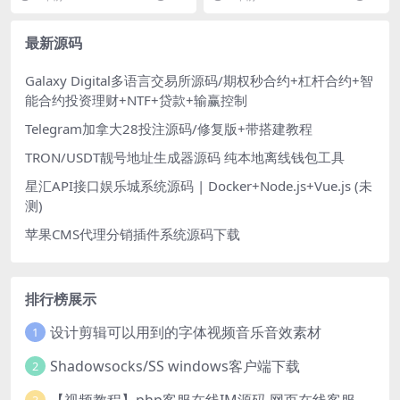
机器人+完整代理
整理Win系服务端+安卓+跨服
+运营后台+GM授权后台
最新源码
Galaxy Digital多语言交易所源码/期权秒合约+杠杆合约+智
能合约投资理财+NTF+贷款+输赢控制
Telegram加拿大28投注源码/修复版+带搭建教程
TRON/USDT靓号地址生成器源码 纯本地离线钱包工具
星汇API接口娱乐城系统源码 | Docker+Node.js+Vue.js (未
测)
苹果CMS代理分销插件系统源码下载
排行榜展示
设计剪辑可以用到的字体视频音乐音效素材
1
Shadowsocks/SS windows客户端下载
2
【视频教程】php客服在线IM源码 网页在线客服软件代码