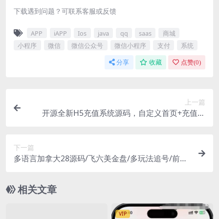
下载遇到问题？可联系客服或反馈
APP
iAPP
Ios
java
qq
saas
商城
小程序
微信
微信公众号
微信小程序
支付
系统
分享
收藏
点赞(
0
)
上一篇
开源全新H5充值系统源码，自定义首页+充值页
面，灵活对接上游渠道接口
下一篇
多语言加拿大28源码/飞六美金盘/多玩法追号/前端
vue纯源码+后端Java
相关文章
VIP