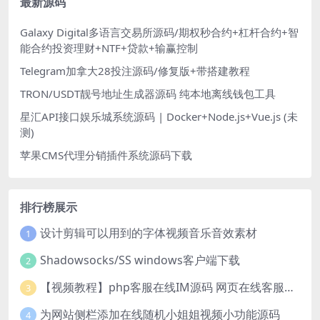
最新源码
Galaxy Digital多语言交易所源码/期权秒合约+杠杆合约+智
能合约投资理财+NTF+贷款+输赢控制
Telegram加拿大28投注源码/修复版+带搭建教程
TRON/USDT靓号地址生成器源码 纯本地离线钱包工具
星汇API接口娱乐城系统源码 | Docker+Node.js+Vue.js (未
测)
苹果CMS代理分销插件系统源码下载
排行榜展示
设计剪辑可以用到的字体视频音乐音效素材
1
Shadowsocks/SS windows客户端下载
2
【视频教程】php客服在线IM源码 网页在线客服软件代码
3
为网站侧栏添加在线随机小姐姐视频小功能源码
4