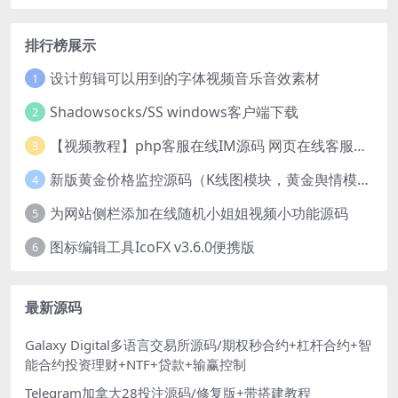
排行榜展示
设计剪辑可以用到的字体视频音乐音效素材
1
Shadowsocks/SS windows客户端下载
2
【视频教程】php客服在线IM源码 网页在线客服软件代码
3
新版黄金价格监控源码（K线图模块，黄金舆情模块，AI智能客服源码）
4
为网站侧栏添加在线随机小姐姐视频小功能源码
5
图标编辑工具IcoFX v3.6.0便携版
6
最新源码
Galaxy Digital多语言交易所源码/期权秒合约+杠杆合约+智
能合约投资理财+NTF+贷款+输赢控制
Telegram加拿大28投注源码/修复版+带搭建教程