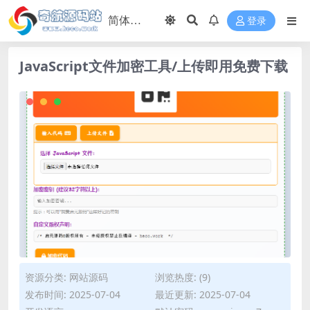
登录
JavaScript文件加密工具/上传即用免费下载
资源分类:
网站源码
浏览热度: (9)
发布时间: 2025-07-04
最近更新: 2025-07-04