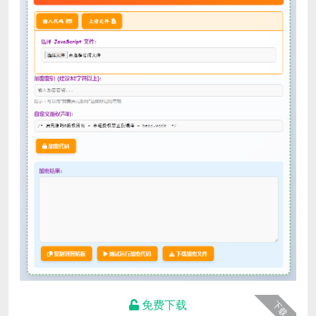
免费下载
下载