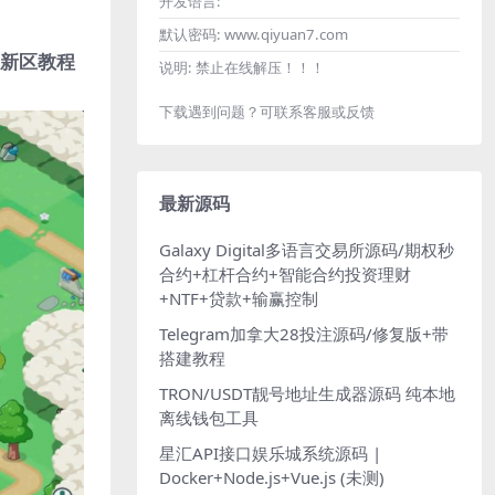
开发语言:
默认密码:
www.qiyuan7.com
开新区教程
说明:
禁止在线解压！！！
下载遇到问题？可联系客服或反馈
最新源码
Galaxy Digital多语言交易所源码/期权秒
合约+杠杆合约+智能合约投资理财
+NTF+贷款+输赢控制
Telegram加拿大28投注源码/修复版+带
搭建教程
TRON/USDT靓号地址生成器源码 纯本地
离线钱包工具
星汇API接口娱乐城系统源码 |
Docker+Node.js+Vue.js (未测)