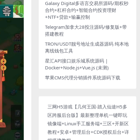
Galaxy Digital多语言交易所源码/期权秒
合约+杠杆合约+智能合约投资理财
+NTF+贷款+输赢控制
Telegram加拿大28投注源码/修复版+带
搭建教程
TRON/USDT靓号地址生成器源码 纯本地
离线钱包工具
星汇API接口娱乐城系统源码 |
Docker+Node.js+Vue.js (未测)
苹果CMS代理分销插件系统源码下载
三网H5游戏【几何王国-踏入仙途H5多
区跨服后台版】最新整理单机一键即玩
镜像端+Linux手工服务端+三区+开新区
教程+安卓+管理后台+CDK授权后台+详