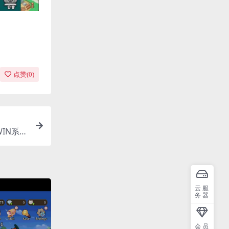
点赞(
0
)
IN系服
云服
务器
会员