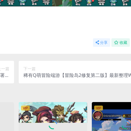
分享
收藏
上一篇
下一篇
部署文
稀有Q萌冒险端游【冒险岛2修复第二版】最新整理W
文档)
务端+PC客户端+GM命令+详细外网教程
VIP
VIP