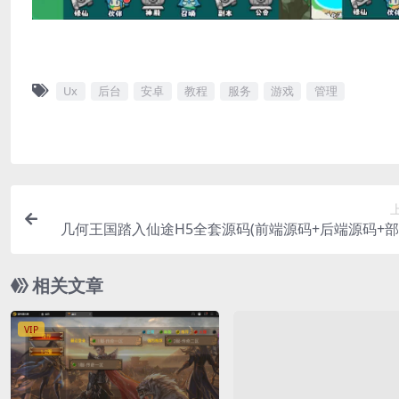
Ux
后台
安卓
教程
服务
游戏
管理
几何王国踏入仙途H5全套源码(前端源码+后端源码+
档+策划
相关文章
VIP