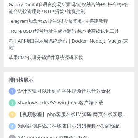
Galaxy Digital多语言交易所源码/期权秒合约+杠杆合约+智
能合约投资理财+NTF+贷款+输赢控制
Telegram加拿大28投注源码/修复版+带搭建教程
TRON/USDT靓号地址生成器源码 纯本地离线钱包工具
星汇API接口娱乐城系统源码 | Docker+Node.js+Vue.js (未
测)
苹果CMS代理分销插件系统源码下载
排行榜展示
设计剪辑可以用到的字体视频音乐音效素材
1
Shadowsocks/SS windows客户端下载
2
【视频教程】php客服在线IM源码 网页在线客服软件代码
3
为网站侧栏添加在线随机小姐姐视频小功能源码
4
为WooCommerce添加产品标签
5