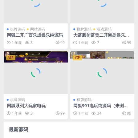
棋牌源码
网站源码
棋牌源码
游戏源码
网狐二开广西乐成娱乐纯源码
大富豪仿富贵二开海岛娱乐有
加解密工具和自授权工具
1 年前
8
99
1 年前
7
99
VIP
VIP
棋牌源码
棋牌源码
网狐系列大玩家电玩
网狐991电玩纯源码（未测
试）
1 年前
3
99
1 年前
34
99
最新源码