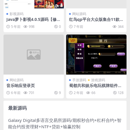
影视源码
网站源码
Java萝卜影视4.0.5源码【修复
红鸟qp平台大众版集合11款游
版】
戏程序运营版源码
5 年前
998
0
7 年前
344
VIP
网站源码
手游源码
游戏源码
音乐响应登录页
蜀都共和娱乐电玩棋牌组件
+加解密工具
6 年前
701
9
2 年前
66
128
最新源码
Galaxy Digital多语言交易所源码/期权秒合约+杠杆合约+智
能合约投资理财+NTF+贷款+输赢控制