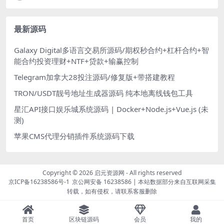
最新源码
Galaxy Digital多语言交易所源码/期权秒合约+杠杆合约+智
能合约投资理财+NTF+贷款+输赢控制
Telegram加拿大28投注源码/修复版+带搭建教程
TRON/USDT靓号地址生成器源码 纯本地离线钱包工具
星汇API接口娱乐城系统源码 | Docker+Node.js+Vue.js (未
测)
苹果CMS代理分销插件系统源码下载
Copyright © 2026
启元资源网
- All rights reserved
京ICP备16238586号-1
京公网安备 16238586
| 本站数据部分来自互联网采集
转载，如有侵权，请联系客服删除
首页
区块链源码
会员
我的