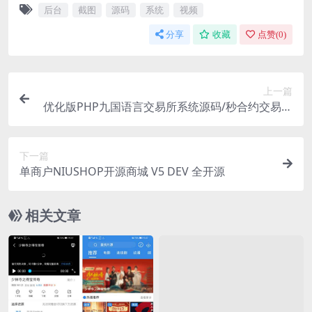
后台
截图
源码
系统
视频
分享
收藏
点赞(
0
)
上一篇
优化版PHP九国语言交易所系统源码/秒合约交易源
码/币币合约/c2c/质押投资/搭建教程
下一篇
单商户NIUSHOP开源商城 V5 DEV 全开源
相关文章