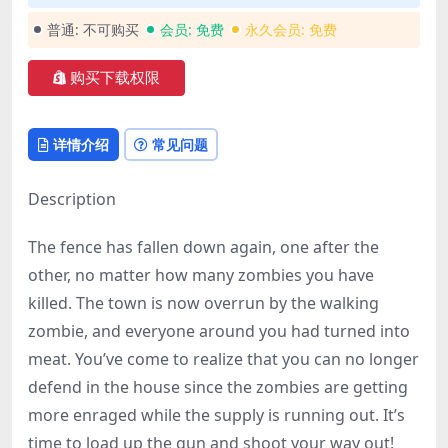
普通:
不可购买
会员:
免费
永久会员:
免费
购买下载权限
详情介绍
常见问题
Description
The fence has fallen down again, one after the
other, no matter how many zombies you have
killed. The town is now overrun by the walking
zombie, and everyone around you had turned into
meat. You’ve come to realize that you can no longer
defend in the house since the zombies are getting
more enraged while the supply is running out. It’s
time to load up the gun and shoot your way out!