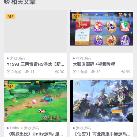
相关文章
VIP
VIP
游戏源码
棋牌源码
Y1593 三网雷霆H5游戏【新U
大联盟源码 +视频教程
I雷霆霸主之齐天圣域H5内购
2 年前
11
30
1 年前
19
99
版】最新整理Linux手工服务
端+GM后台+详细搭建教程
VIP
Unity
游戏源码
游戏源码
《萌妖出没》Unity源码+服务
【仙变3】商业跨服手游源码