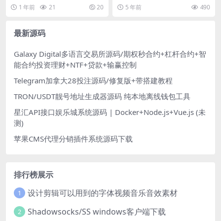
端Java
修复版+Linux手工端+12位IP
1 年前
21
20
5 年前
490
或者域名+网站教程+亲测
最新源码
Galaxy Digital多语言交易所源码/期权秒合约+杠杆合约+智
能合约投资理财+NTF+贷款+输赢控制
Telegram加拿大28投注源码/修复版+带搭建教程
TRON/USDT靓号地址生成器源码 纯本地离线钱包工具
星汇API接口娱乐城系统源码 | Docker+Node.js+Vue.js (未
测)
苹果CMS代理分销插件系统源码下载
排行榜展示
设计剪辑可以用到的字体视频音乐音效素材
1
Shadowsocks/SS windows客户端下载
2