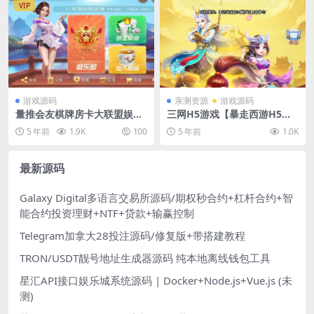
VIP
游戏源码
亲测资源
游戏源码
量推会友棋牌房卡大联盟娱乐
三网H5游戏【暴走西游H5】7
新ui+完整数据+双端解密app
月整理Win一键服务端+GM后
5 年前
1.9K
100
5 年前
1.0K
台【站长亲测】
最新源码
Galaxy Digital多语言交易所源码/期权秒合约+杠杆合约+智
能合约投资理财+NTF+贷款+输赢控制
Telegram加拿大28投注源码/修复版+带搭建教程
TRON/USDT靓号地址生成器源码 纯本地离线钱包工具
星汇API接口娱乐城系统源码 | Docker+Node.js+Vue.js (未
测)