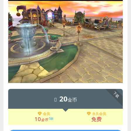
下载
20
金币
会员
永久会员
10
免费
5折
金币