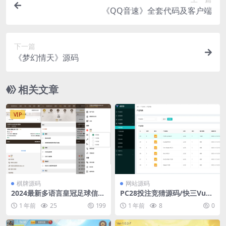
《QQ音速》全套代码及客户端
下一篇
《梦幻情天》源码
相关文章
VIP
棋牌源码
网站源码
2024最新多语言皇冠足球信用
PC28投注竞猜源码/快三Vue
盘源码/足球篮球体育盘/多语
陪玩机器人源码下载/前端Vue
1 年前
25
199
1 年前
8
0
言信用盘/登0登1登2登3
编译后+后端php