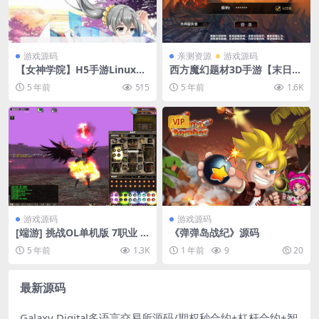
游戏源码
亲测资源
游戏源码
【女神学院】H5手游Linux手
西方魔幻题材3D手游【末日战
工端+授权物品后台+详细搭建
歌】2021整理Win一键即玩服
5 年前
515
5 年前
1.6K
教程+小仙亲测
务端+安卓端【站长亲测】
VIP
游戏源码
游戏源码
[端游] 挑战OL单机版 7职业 9
《弹弹岛战纪》源码
职业（已破解）
5 年前
1.3K
1 年前
9
20
最新源码
Galaxy Digital多语言交易所源码/期权秒合约+杠杆合约+智