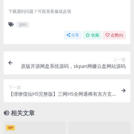
下载遇到问题？可联系客服或反馈
源码
分享
收藏
点赞(
0
)
上一篇
原版开源网盘系统源码，skpan网赚云盘网站源码
下一篇
【缥缈儒仙H5完整版】三网H5全网通稀有东方玄幻
精品角色扮演类回合动作手游-打包Linux服务端源
码
相关文章
VIP