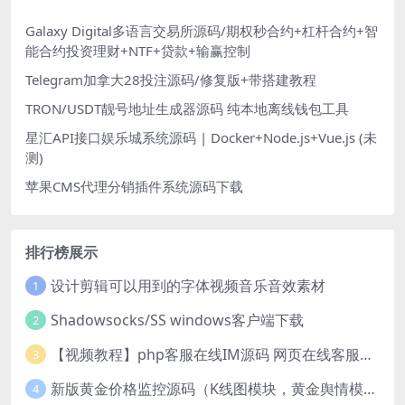
Galaxy Digital多语言交易所源码/期权秒合约+杠杆合约+智
能合约投资理财+NTF+贷款+输赢控制
Telegram加拿大28投注源码/修复版+带搭建教程
TRON/USDT靓号地址生成器源码 纯本地离线钱包工具
星汇API接口娱乐城系统源码 | Docker+Node.js+Vue.js (未
测)
苹果CMS代理分销插件系统源码下载
排行榜展示
设计剪辑可以用到的字体视频音乐音效素材
1
Shadowsocks/SS windows客户端下载
2
【视频教程】php客服在线IM源码 网页在线客服软件代码
3
新版黄金价格监控源码（K线图模块，黄金舆情模块，AI智能客服源码）
4