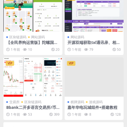
区块链源码
网站源码
网站源码
【全民养狗运营版】陀螺国际
开源双端获取txl通讯录、相
APP+区块链系统+宠物养成
册、短信、定位、已安装APP
1 年前
10
20
1 年前
79
50
+挖K合成+养狗养宠物+算力币
信息
+商城版
VIP
VIP
交易所
区块链源码
棋牌源码
游戏源码
Bbank二开多语言交易所/币
嘉年华电玩城组件+搭建教程
币交易/合约交易/质押生息/团
1 年前
53
399
1 年前
8
128
队功能