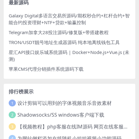
最新源码
Galaxy Digital多语言交易所源码/期权秒合约+杠杆合约+智
能合约投资理财+NTF+贷款+输赢控制
Telegram加拿大28投注源码/修复版+带搭建教程
TRON/USDT靓号地址生成器源码 纯本地离线钱包工具
星汇API接口娱乐城系统源码 | Docker+Node.js+Vue.js (未
测)
苹果CMS代理分销插件系统源码下载
排行榜展示
设计剪辑可以用到的字体视频音乐音效素材
1
Shadowsocks/SS windows客户端下载
2
【视频教程】php客服在线IM源码 网页在线客服软件代码
3
为网站侧栏添加在线随机小姐姐视频小功能源码
4