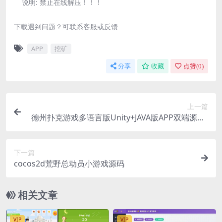
说明:
禁止在线解压！！！
下载遇到问题？可联系客服或反馈
APP
挖矿
分享
收藏
点赞(
0
)
上一篇
德州扑克游戏多语言版Unity+JAVA版APP双端源码/
中英繁三语言/带控/带彩池持仓/视频搭建教程
下一篇
cocos2d荒野总动员小游戏源码
相关文章
VIP
VIP