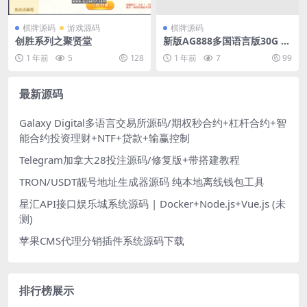
棋牌源码
游戏源码
棋牌源码
创胜系列之聚贤堂
新版AG888多国语言版30G UI
工程几十款游戏纯源码
1 年前
5
128
1 年前
7
99
最新源码
Galaxy Digital多语言交易所源码/期权秒合约+杠杆合约+智
能合约投资理财+NTF+贷款+输赢控制
Telegram加拿大28投注源码/修复版+带搭建教程
TRON/USDT靓号地址生成器源码 纯本地离线钱包工具
星汇API接口娱乐城系统源码 | Docker+Node.js+Vue.js (未
测)
苹果CMS代理分销插件系统源码下载
排行榜展示