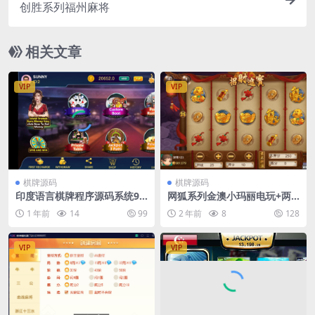
创胜系列福州麻将
相关文章
VIP
VIP
棋牌源码
棋牌源码
印度语言棋牌程序源码系统9
网狐系列金澳小玛丽电玩+两
款游戏印度扑克拉米等
套UI
1 年前
14
99
2 年前
8
128
VIP
VIP