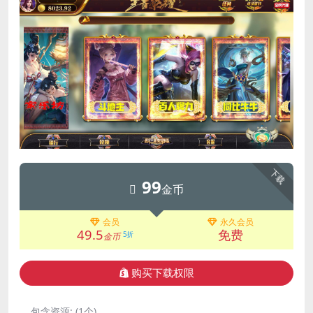
下载
99
金币
会员
永久会员
49.5
免费
5折
金币
购买下载权限
包含资源:
(1个)