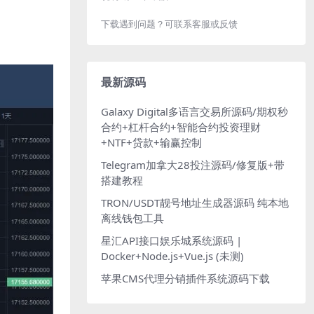
下载遇到问题？可联系客服或反馈
最新源码
Galaxy Digital多语言交易所源码/期权秒
合约+杠杆合约+智能合约投资理财
+NTF+贷款+输赢控制
Telegram加拿大28投注源码/修复版+带
搭建教程
TRON/USDT靓号地址生成器源码 纯本地
离线钱包工具
星汇API接口娱乐城系统源码 |
Docker+Node.js+Vue.js (未测)
苹果CMS代理分销插件系统源码下载