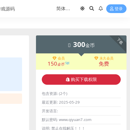
游戏源码
登录
下载
300
金币
会员
永久会员
150
免费
5折
金币
购买下载权限
包含资源:
(2个)
最近更新:
2025-05-29
开发语言:
默认密码:
www.qiyuan7.com
说明:
禁止在线解压！！！