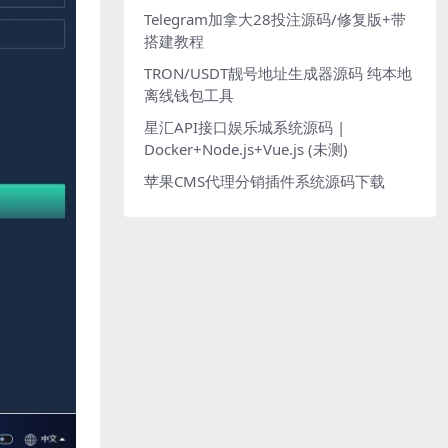
Telegram加拿大28投注源码/修复版+带
搭建教程
TRON/USDT靓号地址生成器源码 纯本地
离线钱包工具
星汇API接口娱乐城系统源码 |
Docker+Node.js+Vue.js (未测)
苹果CMS代理分销插件系统源码下载