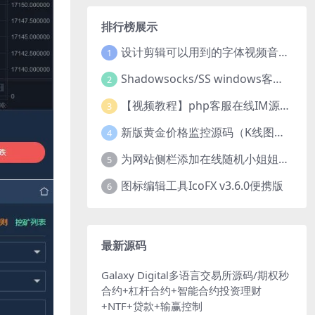
排行榜展示
设计剪辑可以用到的字体视频音乐音效素材
1
Shadowsocks/SS windows客户端下载
2
【视频教程】php客服在线IM源码 网页在线客服软件代码
3
新版黄金价格监控源码（K线图模块，黄金舆情模块，AI智能客服源码）
4
为网站侧栏添加在线随机小姐姐视频小功能源码
5
图标编辑工具IcoFX v3.6.0便携版
6
最新源码
Galaxy Digital多语言交易所源码/期权秒
合约+杠杆合约+智能合约投资理财
+NTF+贷款+输赢控制