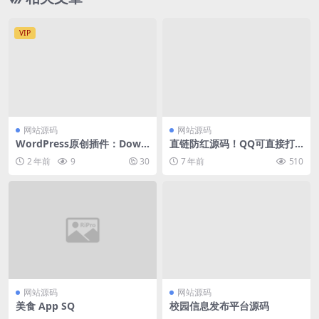
VIP
网站源码
网站源码
WordPress原创插件：Down
直链防红源码！QQ可直接打
load-block-plugin下载按钮
开链接的
2 年前
9
30
7 年前
510
图标美化
网站源码
网站源码
美食 App SQ
校园信息发布平台源码