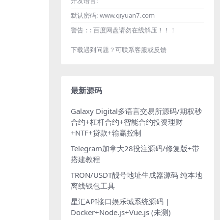
开发语言:
默认密码:
www.qiyuan7.com
警告：:
百度网盘请勿在线解压！！！
下载遇到问题？可联系客服或反馈
最新源码
Galaxy Digital多语言交易所源码/期权秒
合约+杠杆合约+智能合约投资理财
+NTF+贷款+输赢控制
Telegram加拿大28投注源码/修复版+带
搭建教程
TRON/USDT靓号地址生成器源码 纯本地
离线钱包工具
星汇API接口娱乐城系统源码 |
Docker+Node.js+Vue.js (未测)