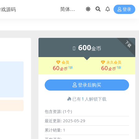
游戏源码
登录
下载
600
金币
会员
永久会员
60
60
1折
1折
金币
金币
登录后购买
已有
1
人解锁下载
包含资源:
(1个)
最近更新:
2025-05-29
累计销量:
1