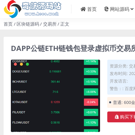
首页
网站源码
首页
区块链源码
交易所
正文
DAPP公链ETH链钱包登录虚拟币交易
资源分类:
交
发布时间: 202
开发语言:
警告：: 百
普通:
600
购买下