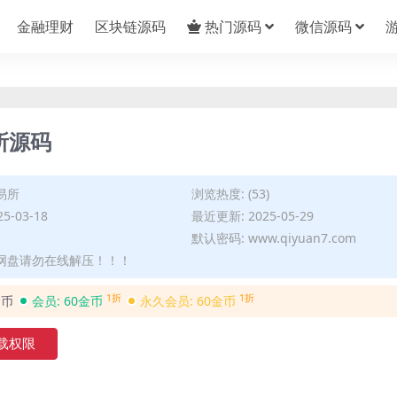
金融理财
区块链源码
热门源码
微信源码
所源码
易所
浏览热度: (53)
5-03-18
最近更新: 2025-05-29
默认密码: www.qiyuan7.com
度网盘请勿在线解压！！！
1折
1折
金币
会员:
60金币
永久会员:
60金币
载权限