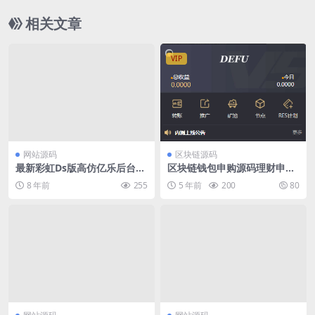
相关文章
VIP
网站源码
区块链源码
最新彩虹Ds版高仿亿乐后台模
区块链钱包申购源码理财申购
板
收益虚拟币矿机虚拟币交易
8 年前
255
5 年前
200
80