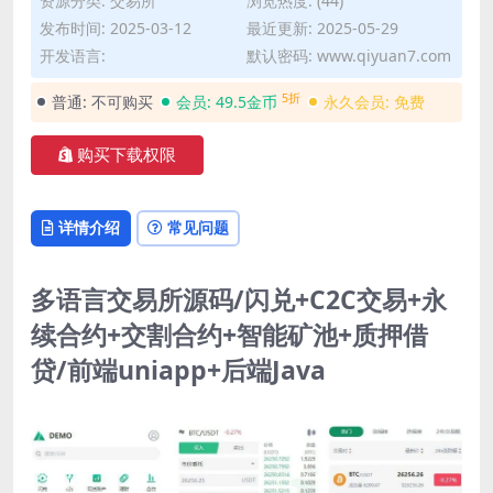
资源分类:
交易所
浏览热度: (44)
发布时间: 2025-03-12
最近更新: 2025-05-29
开发语言:
默认密码: www.qiyuan7.com
5折
普通:
不可购买
会员:
49.5金币
永久会员:
免费
购买下载权限
详情介绍
常见问题
多语言交易所源码/闪兑+C2C交易+永
续合约+交割合约+智能矿池+质押借
贷/前端uniapp+后端Java