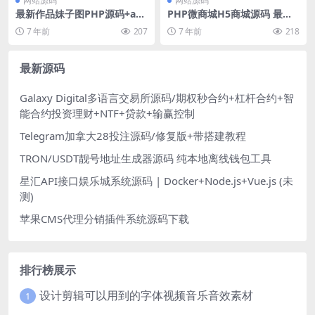
网站源码
网站源码
最新作品妹子图PHP源码+api
PHP微商城H5商城源码 最新
接口
微商城系统源码 可封装成app
7 年前
207
7 年前
218
带安装教程
最新源码
Galaxy Digital多语言交易所源码/期权秒合约+杠杆合约+智
能合约投资理财+NTF+贷款+输赢控制
Telegram加拿大28投注源码/修复版+带搭建教程
TRON/USDT靓号地址生成器源码 纯本地离线钱包工具
星汇API接口娱乐城系统源码 | Docker+Node.js+Vue.js (未
测)
苹果CMS代理分销插件系统源码下载
排行榜展示
设计剪辑可以用到的字体视频音乐音效素材
1