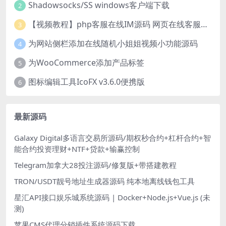
Shadowsocks/SS windows客户端下载
2
【视频教程】php客服在线IM源码 网页在线客服软件代码
3
为网站侧栏添加在线随机小姐姐视频小功能源码
4
为WooCommerce添加产品标签
5
图标编辑工具IcoFX v3.6.0便携版
6
最新源码
Galaxy Digital多语言交易所源码/期权秒合约+杠杆合约+智
能合约投资理财+NTF+贷款+输赢控制
Telegram加拿大28投注源码/修复版+带搭建教程
TRON/USDT靓号地址生成器源码 纯本地离线钱包工具
星汇API接口娱乐城系统源码 | Docker+Node.js+Vue.js (未
测)
苹果CMS代理分销插件系统源码下载