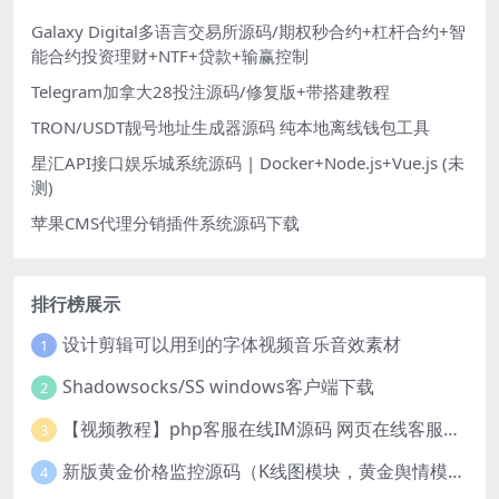
Galaxy Digital多语言交易所源码/期权秒合约+杠杆合约+智
能合约投资理财+NTF+贷款+输赢控制
Telegram加拿大28投注源码/修复版+带搭建教程
TRON/USDT靓号地址生成器源码 纯本地离线钱包工具
星汇API接口娱乐城系统源码 | Docker+Node.js+Vue.js (未
测)
苹果CMS代理分销插件系统源码下载
排行榜展示
设计剪辑可以用到的字体视频音乐音效素材
1
Shadowsocks/SS windows客户端下载
2
【视频教程】php客服在线IM源码 网页在线客服软件代码
3
新版黄金价格监控源码（K线图模块，黄金舆情模块，AI智能客服源码）
4