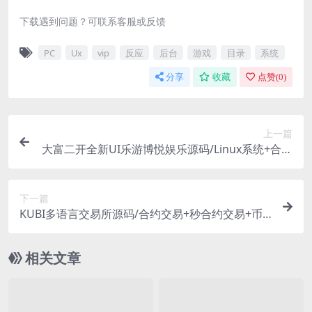
下载遇到问题？可联系客服或反馈
PC
Ux
vip
反应
后台
游戏
目录
系统
分享
收藏
点赞(
0
)
上一篇
大富二开全新UI乐游博悦娱乐源码/Linux系统+合买
大厅+余额宝理财+前后端重构/完整运营修复版本
下一篇
KUBI多语言交易所源码/合约交易+秒合约交易+币
币交易+质押生息+币币交易机器人+平台币k线走势
控制/前端vue编译后+后端PHP
相关文章