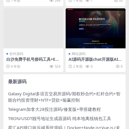
7 年前
299
1 年前
7
50
软件源码
网站源码
白沙免费手机号接码工具+E源
AI源码开源版chat开源版AI翻
码v1.0.2.2
译语音图生源码
6 年前
524
2 年前
6
0
最新源码
Galaxy Digital多语言交易所源码/期权秒合约+杠杆合约+智
能合约投资理财+NTF+贷款+输赢控制
Telegram加拿大28投注源码/修复版+带搭建教程
TRON/USDT靓号地址生成器源码 纯本地离线钱包工具
星汇API接口娱乐城系统源码 | Docker+Node.js+Vue.js (未