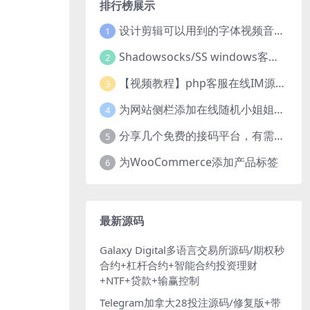
排行榜展示
设计剪辑可以用到的字体视频音乐音效素材
1
Shadowsocks/SS windows客户端下载
2
【视频教程】php客服在线IM源码 网页在线客服软件代码
3
为网站侧栏添加在线随机小姐姐视频小功能源码
4
分享几个免费的接码平台，有需要自取
5
为WooCommerce添加产品标签
6
最新源码
Galaxy Digital多语言交易所源码/期权秒
合约+杠杆合约+智能合约投资理财
+NTF+贷款+输赢控制
Telegram加拿大28投注源码/修复版+带