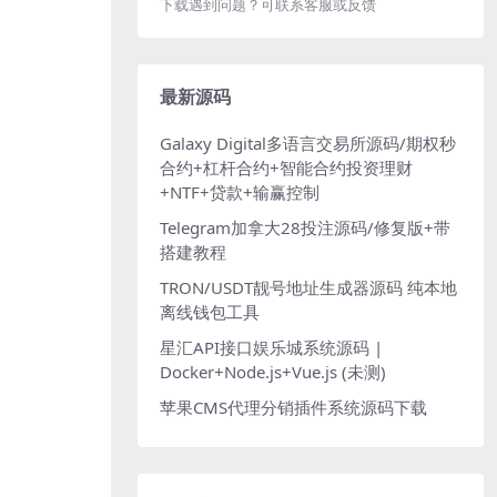
下载遇到问题？可联系客服或反馈
最新源码
Galaxy Digital多语言交易所源码/期权秒
合约+杠杆合约+智能合约投资理财
+NTF+贷款+输赢控制
Telegram加拿大28投注源码/修复版+带
搭建教程
TRON/USDT靓号地址生成器源码 纯本地
离线钱包工具
星汇API接口娱乐城系统源码 |
Docker+Node.js+Vue.js (未测)
苹果CMS代理分销插件系统源码下载