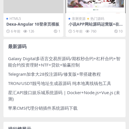
HTML5
亲测资源
热门源码
Dexa-Angular 10登录页模板
小说APP网站源码运营版+在
线采集
6 年前
126
1
5 年前
760
10
最新源码
Galaxy Digital多语言交易所源码/期权秒合约+杠杆合约+智
能合约投资理财+NTF+贷款+输赢控制
Telegram加拿大28投注源码/修复版+带搭建教程
TRON/USDT靓号地址生成器源码 纯本地离线钱包工具
星汇API接口娱乐城系统源码 | Docker+Node.js+Vue.js (未
测)
苹果CMS代理分销插件系统源码下载