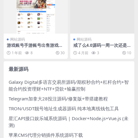
网站源码
网站源码
游戏账号手游账号出售游戏币
戒了么4.0源码一周一次还是彻
交易平台源码源码下载
底戒 戒酒签到打卡源码
1 年前
8
30
4 月前
3
10
最新源码
Galaxy Digital多语言交易所源码/期权秒合约+杠杆合约+智
能合约投资理财+NTF+贷款+输赢控制
Telegram加拿大28投注源码/修复版+带搭建教程
TRON/USDT靓号地址生成器源码 纯本地离线钱包工具
星汇API接口娱乐城系统源码 | Docker+Node.js+Vue.js (未
测)
苹果CMS代理分销插件系统源码下载