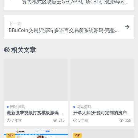
算力模式区块链云GECAPP矿场CBT矿池源码usdt
系统交易大厅源码
下一篇
BBuCoin交易所源码 多语言交易所系统源码-完整搭
建教程
相关文章
网站源码
网站源码
最新微擎视频打赏模板源码附
开单大师(开源可定制的房产管
带视频教程
理系统) v3.6.4 学习版
7 年前
215
5 年前
359
VIP
VIP