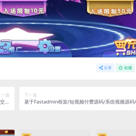
分享
收藏
上一篇
下一篇
能交易
基于Fastadmin框架/短视频付费源码/系统视频源码
源码
费源码
VIP
VIP