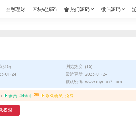
金融理财
区块链源码
热门源码
微信源码
戏源码
浏览热度: (16)
5-01-24
最近更新: 2025-01-24
默认密码: www.qiyuan7.com
5折
币
会员:
44金币
永久会员:
免费
载权限