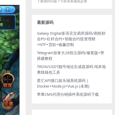
下载遇到问题？可联系客服或反馈
最新源码
Galaxy Digital多语言交易所源码/期权秒
合约+杠杆合约+智能合约投资理财
+NTF+贷款+输赢控制
Telegram加拿大28投注源码/修复版+带
搭建教程
TRON/USDT靓号地址生成器源码 纯本地
离线钱包工具
星汇API接口娱乐城系统源码 |
Docker+Node.js+Vue.js (未测)
苹果CMS代理分销插件系统源码下载