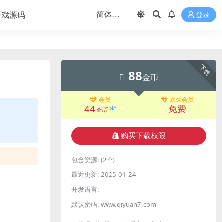
游戏源码
登录
下载
88
金币
会员
永久会员
44
免费
5折
金币
购买下载权限
包含资源:
(2个)
最近更新:
2025-01-24
开发语言:
默认密码:
www.qiyuan7.com