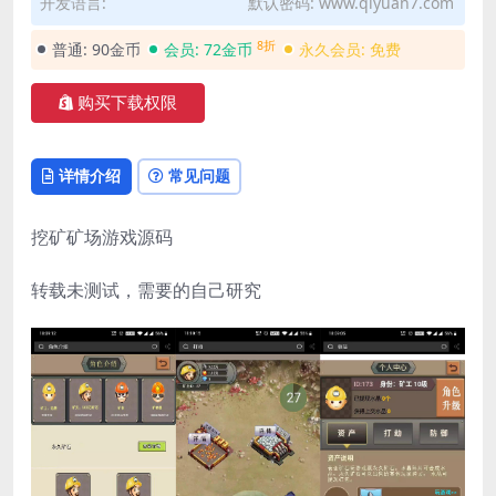
开发语言:
默认密码: www.qiyuan7.com
8折
普通:
90金币
会员:
72金币
永久会员:
免费
购买下载权限
详情介绍
常见问题
挖矿矿场游戏源码
转载未测试，需要的自己研究