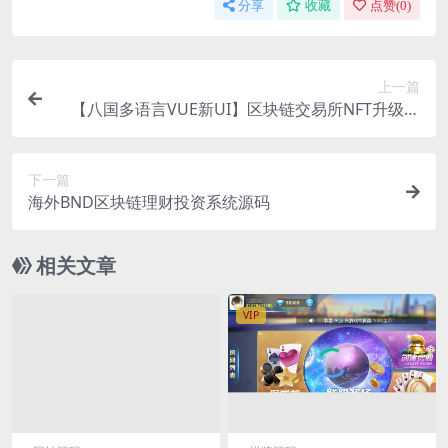
分享
收藏
点赞(
0
)
上一篇
【八国多语言VUE新UI】区块链交易所NFT升级版
源码理财源码
下一篇
海外BND区块链理财投资系统源码
相关文章
VIP