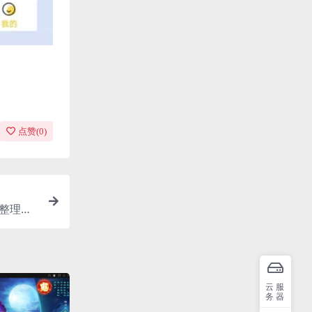
点赞(
0
)
新整理单
+详细搭
云服
务器