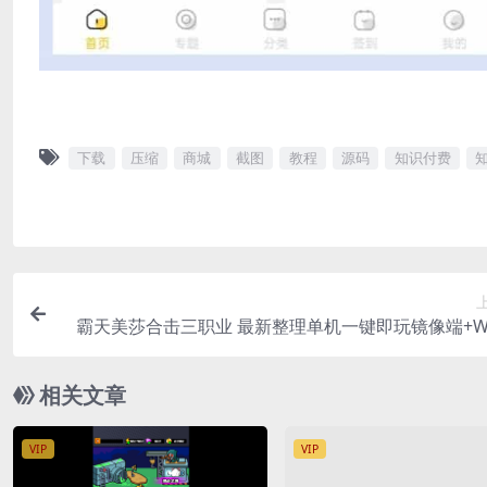
下载
压缩
商城
截图
教程
源码
知识付费
霸天美莎合击三职业 最新整理单机一键即玩镜像端+W
复古服务端+安卓苹果双端+GM授权物
相关文章
VIP
VIP