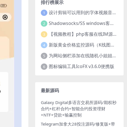
排行榜展示
设计剪辑可以用到的字体视频音乐音效素材
1
Shadowsocks/SS windows客户端下载
2
【视频教程】php客服在线IM源码 网页在线客服软件代码
3
新版黄金价格监控源码（K线图模块，黄金舆情模块，AI智能客服源码）
4
为网站侧栏添加在线随机小姐姐视频小功能源码
5
图标编辑工具IcoFX v3.6.0便携版
6
最新源码
Galaxy Digital多语言交易所源码/期权秒
合约+杠杆合约+智能合约投资理财
+NTF+贷款+输赢控制
Telegram加拿大28投注源码/修复版+带