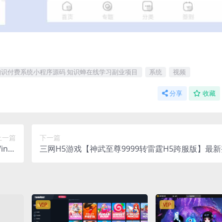
知识付费系统小程序源码 知识蝉在线学习副业项目
系统
视频
分享
收藏
上一篇
下一篇
in系
三网H5游戏【神武至尊9999转雷霆H5跨服版】最
品后台
机一键即玩镜像端+Linux手工服务端+GM授权后台
建教程
VIP
VIP