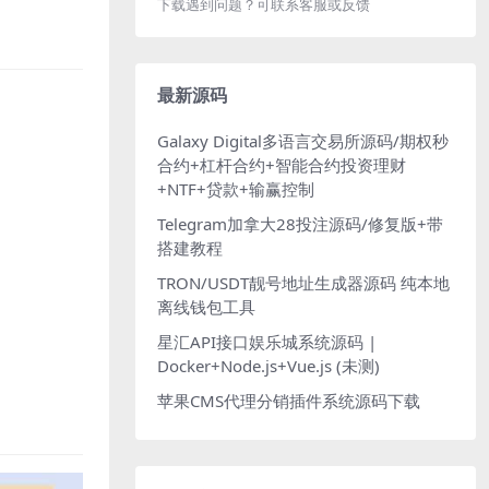
下载遇到问题？可联系客服或反馈
最新源码
Galaxy Digital多语言交易所源码/期权秒
合约+杠杆合约+智能合约投资理财
+NTF+贷款+输赢控制
Telegram加拿大28投注源码/修复版+带
搭建教程
TRON/USDT靓号地址生成器源码 纯本地
离线钱包工具
星汇API接口娱乐城系统源码 |
Docker+Node.js+Vue.js (未测)
苹果CMS代理分销插件系统源码下载