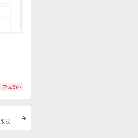
点赞(
0
)
苹果双端