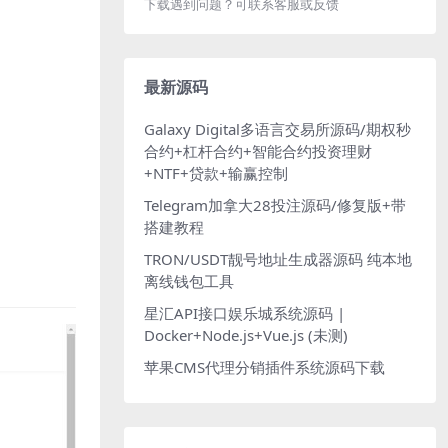
下载遇到问题？可联系客服或反馈
最新源码
Galaxy Digital多语言交易所源码/期权秒
合约+杠杆合约+智能合约投资理财
+NTF+贷款+输赢控制
Telegram加拿大28投注源码/修复版+带
搭建教程
TRON/USDT靓号地址生成器源码 纯本地
离线钱包工具
星汇API接口娱乐城系统源码 |
Docker+Node.js+Vue.js (未测)
苹果CMS代理分销插件系统源码下载