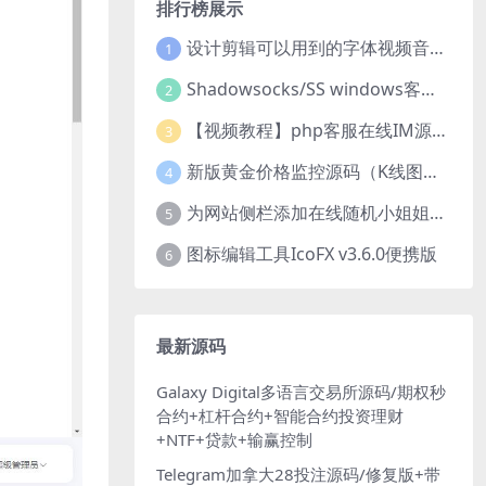
排行榜展示
设计剪辑可以用到的字体视频音乐音效素材
1
Shadowsocks/SS windows客户端下载
2
【视频教程】php客服在线IM源码 网页在线客服软件代码
3
新版黄金价格监控源码（K线图模块，黄金舆情模块，AI智能客服源码）
4
为网站侧栏添加在线随机小姐姐视频小功能源码
5
图标编辑工具IcoFX v3.6.0便携版
6
最新源码
Galaxy Digital多语言交易所源码/期权秒
合约+杠杆合约+智能合约投资理财
+NTF+贷款+输赢控制
Telegram加拿大28投注源码/修复版+带