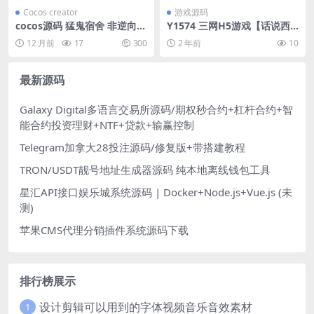
Cocos creator
游戏源码
cocos源码 猛鬼宿舍 非逆向源
Y1574 三网H5游戏【话说西
码 猛鬼宿舍 躺平发育猎梦宿
游H5】最新整理单机一键即玩
12 月前
17
300
2 年前
10
舍 cocos creator
镜像服务端+Linux手工服务端
+GM后台+详细搭建教程
最新源码
Galaxy Digital多语言交易所源码/期权秒合约+杠杆合约+智
能合约投资理财+NTF+贷款+输赢控制
Telegram加拿大28投注源码/修复版+带搭建教程
TRON/USDT靓号地址生成器源码 纯本地离线钱包工具
星汇API接口娱乐城系统源码 | Docker+Node.js+Vue.js (未
测)
苹果CMS代理分销插件系统源码下载
排行榜展示
设计剪辑可以用到的字体视频音乐音效素材
1