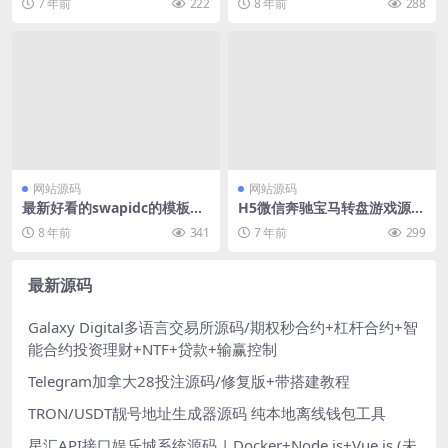
7 年前
222
8 年前
288
网站源码
网站源码
最新好看的swapidc的模板免
H5微信奔驰宝马转盘游戏源码
费分享
后台可控制
8 年前
341
7 年前
299
最新源码
Galaxy Digital多语言交易所源码/期权秒合约+杠杆合约+智
能合约投资理财+NTF+贷款+输赢控制
Telegram加拿大28投注源码/修复版+带搭建教程
TRON/USDT靓号地址生成器源码 纯本地离线钱包工具
星汇API接口娱乐城系统源码 | Docker+Node.js+Vue.js (未