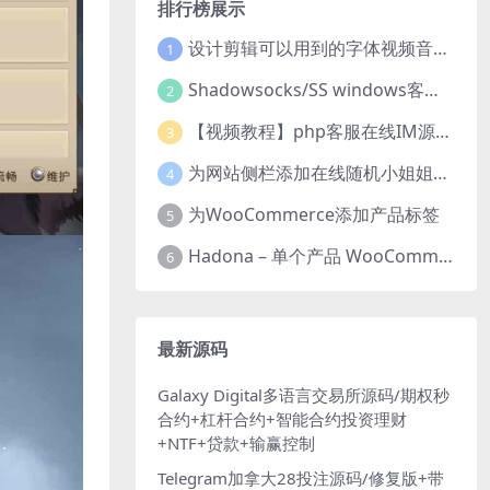
排行榜展示
设计剪辑可以用到的字体视频音乐音效素材
1
Shadowsocks/SS windows客户端下载
2
【视频教程】php客服在线IM源码 网页在线客服软件代码
3
为网站侧栏添加在线随机小姐姐视频小功能源码
4
为WooCommerce添加产品标签
5
Hadona – 单个产品 WooCommerce WordPress 主题
6
最新源码
Galaxy Digital多语言交易所源码/期权秒
合约+杠杆合约+智能合约投资理财
+NTF+贷款+输赢控制
Telegram加拿大28投注源码/修复版+带