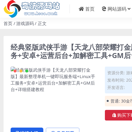
首页
网站源码
首页
游戏源码
正文
经典竖版武侠手游【天龙八部荣耀打金版
务+安卓+运营后台+加解密工具+GM
资源分类:
游
发布时间: 202
开发语言:
普通:
30金
购买下